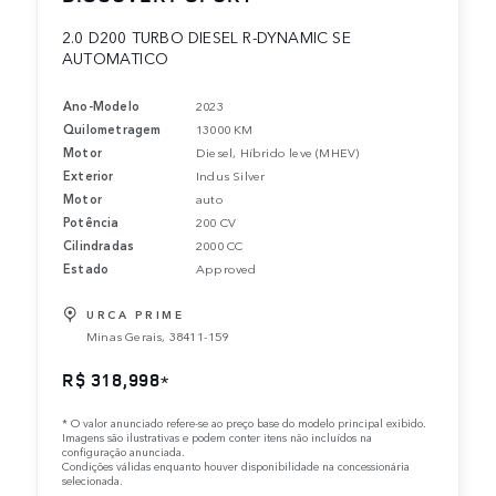
2.0 D200 TURBO DIESEL R-DYNAMIC SE
AUTOMATICO
Ano-Modelo
2023
Quilometragem
13000 KM
Motor
Diesel, Híbrido leve (MHEV)
Exterior
Indus Silver
Motor
auto
Potência
200 CV
Cilindradas
2000 CC
Estado
Approved
URCA PRIME
Minas Gerais, 38411-159
R$ 318,998
*
*
O valor anunciado refere-se ao preço base do modelo principal exibido.
Imagens são ilustrativas e podem conter itens não incluídos na
configuração anunciada.
Condições válidas enquanto houver disponibilidade na concessionária
selecionada.