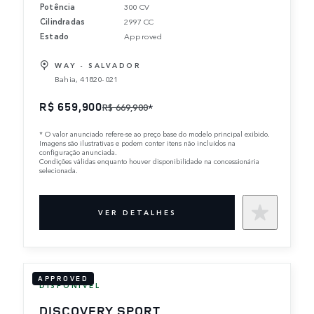
Potência
300 CV
Cilindradas
2997 CC
Estado
Approved
WAY - SALVADOR
Bahia, 41820-021
R$ 659,900
*
R$ 669,900
*
O valor anunciado refere-se ao preço base do modelo principal exibido.
Imagens são ilustrativas e podem conter itens não incluídos na
configuração anunciada.
Condições válidas enquanto houver disponibilidade na concessionária
selecionada.
VER DETALHES
APPROVED
DISPONÍVEL
DISCOVERY SPORT