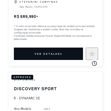
STEFANINI CAMPINAS
São Paulo, 13076-015
R$ 689,990
*
*
O valor anunciado refere-se ao preço base do modelo principal exibido.
Imagens são ilustrativas e podem conter itens não incluídos na
configuração anunciada.
Condições válidas enquanto houver disponibilidade na concessionária
selecionada.
VER DETALHES
APPROVED
DISPONÍVEL
DISCOVERY SPORT
R - DYNAMIC SE
Ano-Modelo
2023