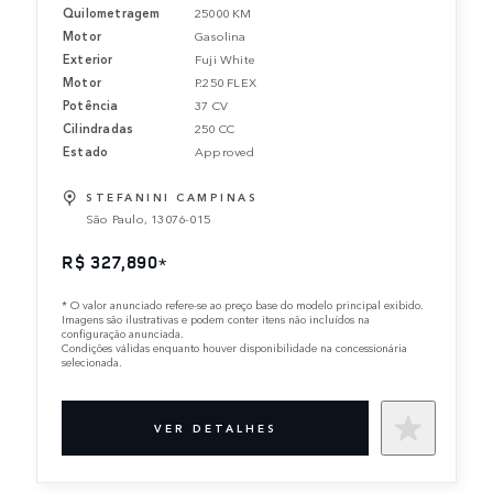
Quilometragem
25000 KM
Motor
Gasolina
Exterior
Fuji White
Motor
P.250 FLEX
Potência
37 CV
Cilindradas
250 CC
Estado
Approved
STEFANINI CAMPINAS
São Paulo, 13076-015
R$ 327,890
*
*
O valor anunciado refere-se ao preço base do modelo principal exibido.
Imagens são ilustrativas e podem conter itens não incluídos na
configuração anunciada.
Condições válidas enquanto houver disponibilidade na concessionária
selecionada.
VER DETALHES