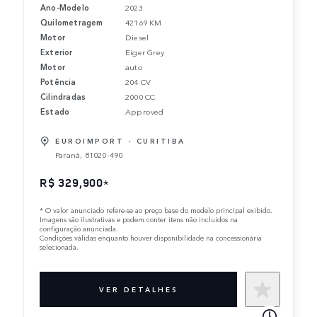
Ano-Modelo
2023
Quilometragem
42169 KM
Motor
Diesel
Exterior
Eiger Grey
Motor
auto
Potência
204 CV
Cilindradas
2000 CC
Estado
Approved
EUROIMPORT - CURITIBA
Paraná, 81020-490
R$ 329,900
*
*
O valor anunciado refere-se ao preço base do modelo principal exibido.
Imagens são ilustrativas e podem conter itens não incluídos na
configuração anunciada.
Condições válidas enquanto houver disponibilidade na concessionária
selecionada.
VER DETALHES