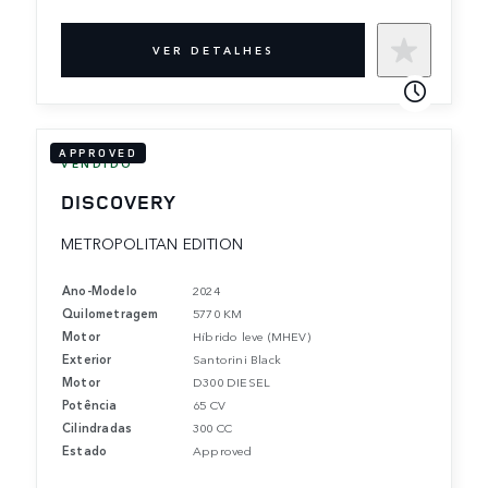
VER DETALHES
APPROVED
VENDIDO
DISCOVERY
METROPOLITAN EDITION
Ano-Modelo
2024
Quilometragem
5770 KM
Motor
Híbrido leve (MHEV)
Exterior
Santorini Black
Motor
D300 DIESEL
Potência
65 CV
Cilindradas
300 CC
Estado
Approved