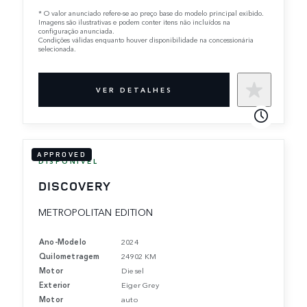
*
O valor anunciado refere-se ao preço base do modelo principal exibido.
Imagens são ilustrativas e podem conter itens não incluídos na
configuração anunciada.
Condições válidas enquanto houver disponibilidade na concessionária
selecionada.
VER DETALHES
APPROVED
DISPONÍVEL
DISCOVERY
METROPOLITAN EDITION
Ano-Modelo
2024
Quilometragem
24902 KM
Motor
Diesel
Exterior
Eiger Grey
Motor
auto