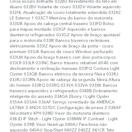
Cinza escuro brilhante 032BU Revestimento do teto em
ébano 032BV Volante de couro 032DV Volante aquecido
032HL Atualização de couro totalmente estendida 032XZ
LE Exterior 1 033CT Memória do banco do motorista
033DB Apoio de cabeça central traseiro 033FD Bolso
para mapas montado 033GP Aquecido e bancos
dianteiros refrigerados 033GZ Apoio de braço ajustável
para o motorista 033IR Bancos traseiros reclináveis ​​
eletricamente 033IZ Apoio de braço da porta - couro
premium 033JK Bancos de couro Windsor perfurado
033LM Apoio de braço traseiro com dois porta-copos
033LR 033LR 033NC Banco traseiro rebatível 60:40 com
deslizamento e reclinação manuais 033PQ Costura Light
Oyster 033QB Bancos elétricos da terceira fileira 033RJ
033RJ 033RN Apoio de cabeça da segunda fileira Altura
do homem 033RQ 033RQ 033VA 033VA 033XK Bancos
traseiros aquecidos e refrigerados 034BB Dobramento
inteligente do assento 034GA Ebony / Light Oyster
035AA 035AA 036AF Serviço conectado da AMÉRICA
LATINA 3 ANOS 037DC Configuração de pneus 2 038AP
Velocímetro KPH 038ID Visor do motorista dianteiro
038JD IP Stitch - Light Oyster 038MW IP Contrast - Light
Oyster 039IB Visor Head-up 040AJ Para-brisa não
aquecido 040AU Stop/Start 040ZZ 040ZZ 041CR Teto