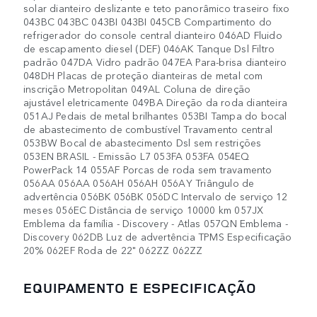
solar dianteiro deslizante e teto panorâmico traseiro fixo
043BC 043BC 043BI 043BI 045CB Compartimento do
refrigerador do console central dianteiro 046AD Fluido
de escapamento diesel (DEF) 046AK Tanque Dsl Filtro
padrão 047DA Vidro padrão 047EA Para-brisa dianteiro
048DH Placas de proteção dianteiras de metal com
inscrição Metropolitan 049AL Coluna de direção
ajustável eletricamente 049BA Direção da roda dianteira
051AJ Pedais de metal brilhantes 053BI Tampa do bocal
de abastecimento de combustível Travamento central
053BW Bocal de abastecimento Dsl sem restrições
053EN BRASIL - Emissão L7 053FA 053FA 054EQ
PowerPack 14 055AF Porcas de roda sem travamento
056AA 056AA 056AH 056AH 056AY Triângulo de
advertência 056BK 056BK 056DC Intervalo de serviço 12
meses 056EC Distância de serviço 10000 km 057JX
Emblema da família - Discovery - Atlas 057QN Emblema -
Discovery 062DB Luz de advertência TPMS Especificação
20% 062EF Roda de 22" 062ZZ 062ZZ
EQUIPAMENTO E ESPECIFICAÇÃO