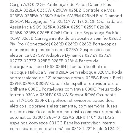
Carga A/C 022GH Purificação de Ar da Cabine Plus
022LA 022LA 025CW 025CW 025EZ Controle de Voz
025FW 025FW 025KO Rádio AM/FM 025NH PIVI Diamond
025OA Navegação Pro 025QA Wi-Fi 025QF Chamada de
Assistência SOS 025RA 025RA 025SF 025SF 026BK
026BK 026EB 026EB 026FJ Cintos de Segurança Padrão
ROW 026JB Carregamento de dispositivo sem fio 026LD
Pivi Pro (Conectado) 026RD 026RD 026SB Porta-copos
dianteiros duplos com capa 027BY Suspensão a ar
eletrônica 027CW Adaptive Dynamics 027ZY 027ZY
027ZZ 027ZZ 028EE 028EE 028HA Pacote de
reboque/passeio LESS 028HT Tampa de olhal de
reboque Hakuba Silver 028LA Sem reboque 028ME Roda
sobressalente de 22" tamanho normal 029BA Pneus Pirelli
029FK 029FK 030BV Capas de espelho retrovisor preto
brilhante 030DL Porta-luvas com trava 030IC Pneus todo-
terreno 030NV 030NV 030NW Sensor ROW Ocupante
com PACOS 030RK Espelhos retrovisores aquecidos,
elétricos, dobráveis ​​eletricamente, com memória, luzes
de aproximação e lado do motorista com escurecimento
automático 030UR 285/40 R22AS ULRR 110Y 031BG 2
espelhos convexos 031CG Espelho retrovisor interno
com escurecimento automático 031XT 22" Estilo 5124 DT