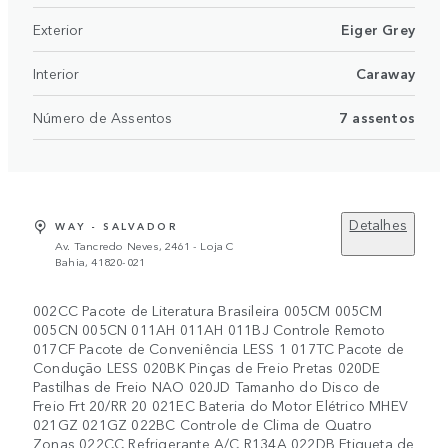
Exterior
Eiger Grey
Interior
Caraway
Número de Assentos
7 assentos
Detalhes
WAY - SALVADOR
Av. Tancredo Neves, 2461 - Loja C
Bahia, 41820-021
002CC Pacote de Literatura Brasileira 005CM 005CM
005CN 005CN 011AH 011AH 011BJ Controle Remoto
017CF Pacote de Conveniência LESS 1 017TC Pacote de
Condução LESS 020BK Pinças de Freio Pretas 020DE
Pastilhas de Freio NAO 020JD Tamanho do Disco de
Freio Frt 20/RR 20 021EC Bateria do Motor Elétrico MHEV
021GZ 021GZ 022BC Controle de Clima de Quatro
Zonas 022CC Refrigerante A/C R134A 022DB Etiqueta de