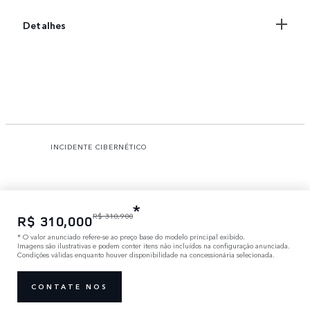
Detalhes
INCIDENTE CIBERNÉTICO
*
R$ 310,900
R$ 310,000
*
O valor anunciado refere-se ao preço base do modelo principal exibido.
Imagens são ilustrativas e podem conter itens não incluídos na configuração anunciada.
Condições válidas enquanto houver disponibilidade na concessionária selecionada.
CONTATE NOS