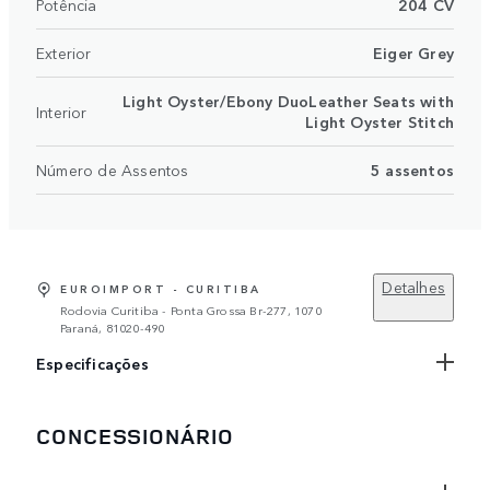
Potência
204 CV
Exterior
Eiger Grey
Light Oyster/Ebony DuoLeather Seats with
Interior
Light Oyster Stitch
Número de Assentos
5 assentos
Detalhes
EUROIMPORT - CURITIBA
Rodovia Curitiba - Ponta Grossa Br-277, 1070
Paraná, 81020-490
Especificações
CONCESSIONÁRIO