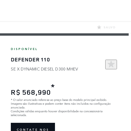
SALVO
DISPONÍVEL
DEFENDER 110
SE X DYNAMIC DIESEL D300 MHEV
*
R$ 568,990
*
O valor anunciado refere-se ao preço base do modelo principal exibido.
Imagens são ilustrativas e podem conter itens não incluídos na configuração
anunciada.
Condições válidas enquanto houver disponibilidade na concessionária
selecionada.
CONTATE NOS